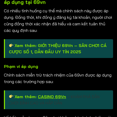
áp dụng tại 69vn
Có nhiều tình huống cụ thể mà chính sách này được áp
dụng. Đồng thời, khi đồng ý đăng ký tài khoản, người chơi
cũng đồng thời xác nhận đã hiểu và cam kết tuân thủ
các quy định sau:
Xem thêm:
GIỚI THIỆU 69Vn – SÂN CHƠI CÁ
CƯỢC SỐ 1, DẪN ĐẦU UY TÍN 2025
Phạm vi áp dụng
Chính sách miễn trừ trách nhiệm của 69vn được áp dụng
trong các trường hợp sau:
Xem thêm:
CASINO 69Vn
– KHÁM PHÁ SÂN
CHƠI ĐỈNH CAO VÀ HẤP DẪN