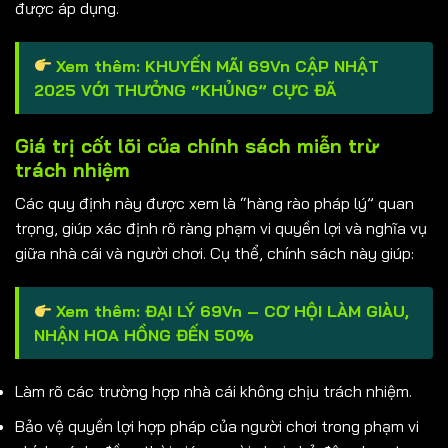
được áp dụng.
Xem thêm:
KHUYẾN MÃI 69Vn CẬP NHẬT
2025 VỚI THƯỞNG “KHỦNG” CỰC ĐÃ
Giá trị cốt lõi của chính sách miễn trừ
trách nhiệm
Các quy định này được xem là “hàng rào pháp lý” quan
trọng, giúp xác định rõ ràng phạm vi quyền lợi và nghĩa vụ
giữa nhà cái và người chơi. Cụ thể, chính sách này giúp:
Xem thêm:
ĐẠI LÝ 69Vn – CƠ HỘI LÀM GIÀU,
NHẬN HOA HỒNG ĐẾN 50%
Làm rõ các trường hợp nhà cái không chịu trách nhiệm.
Bảo vệ quyền lợi hợp pháp của người chơi trong phạm vi