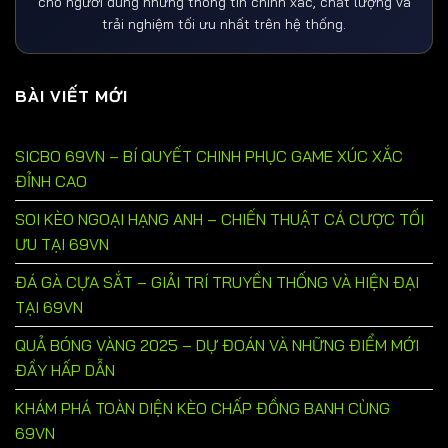
cho người dùng những thông tin chính xác, chất lượng và
trải nghiệm tối ưu nhất trên hệ thống.
BÀI VIẾT MỚI
SICBO 69VN – BÍ QUYẾT CHINH PHỤC GAME XÚC XẮC
ĐỈNH CAO
SOI KÈO NGOẠI HẠNG ANH – CHIẾN THUẬT CÁ CƯỢC TỐI
ƯU TẠI 69VN
ĐÁ GÀ CỰA SẮT – GIẢI TRÍ TRUYỀN THỐNG VÀ HIỆN ĐẠI
TẠI 69VN
QUẢ BÓNG VÀNG 2025 – DỰ ĐOÁN VÀ NHỮNG ĐIỂM MỚI
ĐẦY HẤP DẪN
KHÁM PHÁ TOÀN DIỆN KÈO CHẤP ĐỒNG BANH CÙNG
69VN