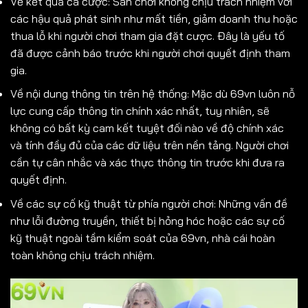
Về kết quả cá cược: Sân chơi không chịu trách nhiệm với
các hậu quả phát sinh như mất tiền, giảm doanh thu hoặc
thua lỗ khi người chơi tham gia đặt cược. Đây là yếu tố
đã được cảnh báo trước khi người chơi quyết định tham
gia.
Về nội dung thông tin trên hệ thống: Mặc dù 69vn luôn nỗ
lực cung cấp thông tin chính xác nhất, tuy nhiên, sẽ
không có bất kỳ cam kết tuyệt đối nào về độ chính xác
và tính đầy đủ của các dữ liệu trên nền tảng. Người chơi
cần tự cân nhắc và xác thực thông tin trước khi đưa ra
quyết định.
Về các sự cố kỹ thuật từ phía người chơi: Những vấn đề
như lỗi đường truyền, thiết bị hỏng hóc hoặc các sự cố
kỹ thuật ngoài tầm kiểm soát của 69vn, nhà cái hoàn
toàn không chịu trách nhiệm.