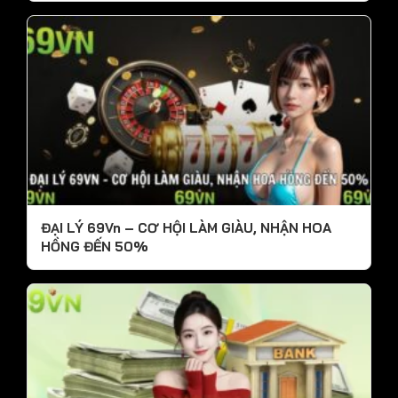
ĐẠI LÝ 69Vn – CƠ HỘI LÀM GIÀU, NHẬN HOA
HỒNG ĐẾN 50%