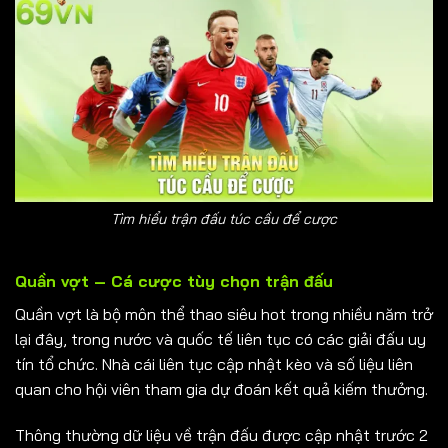
Tìm hiểu trận đấu túc cầu để cược
Quần vợt – Cá cược tùy chọn trận đấu
Quần vợt là bộ môn thể thao siêu hot trong nhiều năm trở
lại đây, trong nước và quốc tế liên tục có các giải đấu uy
tín tổ chức. Nhà cái liên tục cập nhật kèo và số liệu liên
quan cho hội viên tham gia dự đoán kết quả kiếm thưởng.
Thông thường dữ liệu về trận đấu được cập nhật trước 2