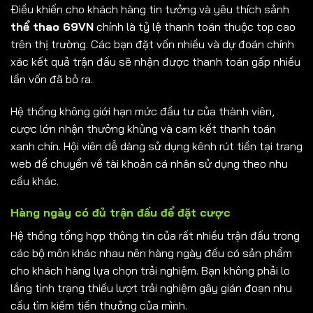
Điều khiến cho khách hàng tin tưởng và yêu thích sảnh
thể thao 69VN
chính là tỷ lệ thanh toán thuộc top cao
trên thị trường. Các bạn đặt vốn nhiều và dự đoán chính
xác kết quả trận đấu sẽ nhận được thanh toán gấp nhiều
lần vốn đã bỏ ra.
Hệ thống không giới hạn mức đầu tư của thành viên,
cược lớn nhận thưởng khủng và cam kết thanh toán
xanh chín. Hội viên dễ dàng sử dụng kênh rút tiền tại trang
web để chuyển về tài khoản cá nhân sử dụng theo nhu
cầu khác.
Hàng ngày có đủ trận đấu để đặt cược
Hệ thống tổng hợp thông tin của rất nhiều trận đấu trong
các bộ môn khác nhau nên hàng ngày đều có sản phẩm
cho khách hàng lựa chọn trải nghiệm. Bạn không phải lo
lắng tình trạng thiếu lượt trải nghiệm gây gián đoạn nhu
cầu tìm kiếm tiền thưởng của mình.