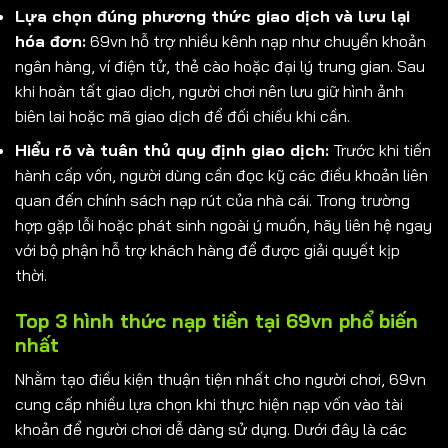
Lựa chọn đúng phương thức giao dịch và lưu lại
hóa đơn:
69vn hỗ trợ nhiều kênh nạp như chuyển khoản
ngân hàng, ví điện tử, thẻ cào hoặc đại lý trung gian. Sau
khi hoàn tất giao dịch, người chơi nên lưu giữ hình ảnh
biên lai hoặc mã giao dịch để đối chiếu khi cần.
Hiểu rõ và tuân thủ quy định giao dịch:
Trước khi tiến
hành cấp vốn, người dùng cần đọc kỹ các điều khoản liên
quan đến chính sách nạp rút của nhà cái. Trong trường
hợp gặp lỗi hoặc phát sinh ngoài ý muốn, hãy liên hệ ngay
với bộ phận hỗ trợ khách hàng để được giải quyết kịp
thời.
Top 3 hình thức nạp tiền tại 69vn phổ biến
nhất
Nhằm tạo điều kiện thuận tiện nhất cho người chơi, 69vn
cung cấp nhiều lựa chọn khi thực hiện nạp vốn vào tài
khoản để người chơi dễ dàng sử dụng. Dưới đây là các