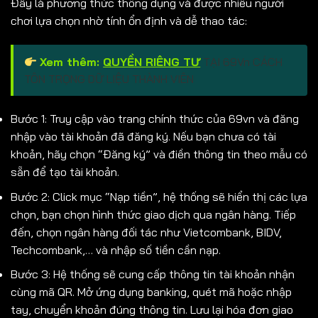
Đây là phương thức thông dụng và được nhiều người
chơi lựa chọn nhờ tính ổn định và dễ thao tác:
Xem thêm:
QUYỀN RIÊNG TƯ
TẠI 69Vn CÁCH
TÔN TRỌNG DỮ LIỆU THÀNH VIÊN
Bước 1: Truy cập vào trang chính thức của 69vn và đăng
nhập vào tài khoản đã đăng ký. Nếu bạn chưa có tài
khoản, hãy chọn “Đăng ký” và điền thông tin theo mẫu có
sẵn để tạo tài khoản.
Bước 2: Click mục “Nạp tiền”, hệ thống sẽ hiển thị các lựa
chọn, bạn chọn hình thức giao dịch qua ngân hàng. Tiếp
đến, chọn ngân hàng đối tác như Vietcombank, BIDV,
Techcombank,… và nhập số tiền cần nạp.
Bước 3: Hệ thống sẽ cung cấp thông tin tài khoản nhận
cùng mã QR. Mở ứng dụng banking, quét mã hoặc nhập
tay, chuyển khoản đúng thông tin. Lưu lại hóa đơn giao