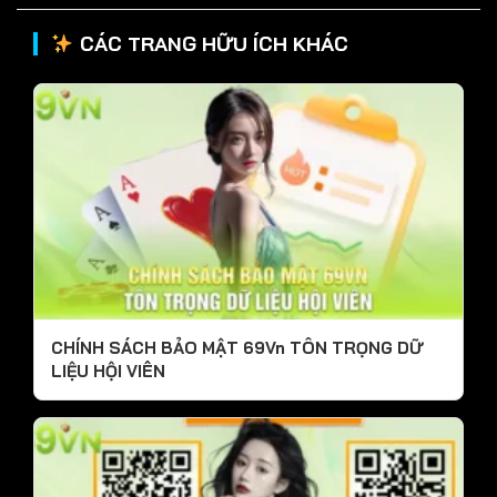
CÁC TRANG HỮU ÍCH KHÁC
CHÍNH SÁCH BẢO MẬT 69Vn TÔN TRỌNG DỮ
LIỆU HỘI VIÊN