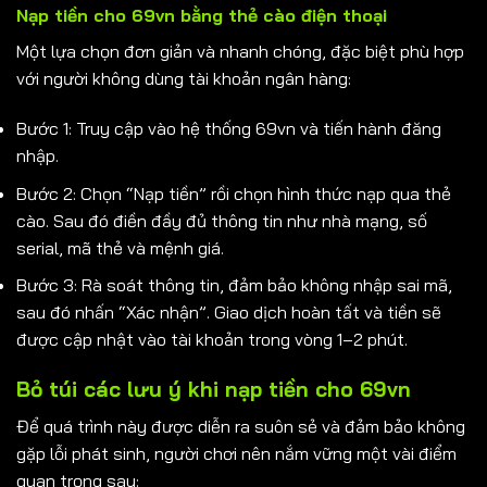
Nạp tiền cho 69vn bằng thẻ cào điện thoại
Một lựa chọn đơn giản và nhanh chóng, đặc biệt phù hợp
với người không dùng tài khoản ngân hàng:
Bước 1: Truy cập vào hệ thống 69vn và tiến hành đăng
nhập.
Bước 2: Chọn “Nạp tiền” rồi chọn hình thức nạp qua thẻ
cào. Sau đó điền đầy đủ thông tin như nhà mạng, số
serial, mã thẻ và mệnh giá.
Bước 3: Rà soát thông tin, đảm bảo không nhập sai mã,
sau đó nhấn “Xác nhận”. Giao dịch hoàn tất và tiền sẽ
được cập nhật vào tài khoản trong vòng 1–2 phút.
Bỏ túi các lưu ý khi nạp tiền cho 69vn
Để quá trình này được diễn ra suôn sẻ và đảm bảo không
gặp lỗi phát sinh, người chơi nên nắm vững một vài điểm
quan trọng sau: