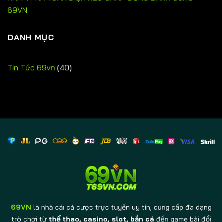
69VN
DANH MỤC
Tin Tức 69vn
(40)
69VN
là nhà cái cá cược trực tuyến uy tín, cung cấp đa dạng
trò chơi từ
thể thao, casino, slot, bắn cá
đến game bài đổi