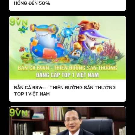
HỒNG ĐẾN 50%
BẮN CÁ 69Vn – THIÊN ĐƯỜNG SĂN THƯỞNG
TOP 1 VIỆT NAM