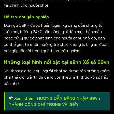
tài chính cho người chơi.
Hỗ trợ chuyên nghiệp
Đội ngũ CSKH được huấn luyện kỹ càng của chúng tôi
luôn hoạt động 24/7, sẵn sàng giải đáp mọi thắc mắc
hoặc xử lý sự cố phát sinh cho người chơi. Nhờ đó, bạn
có thể yên tâm tận hưởng trò chơi, không lo bị gián đoạn
hay gặp rắc rối trong quá trình trải nghiệm.
Những loại hình nổi bật tại sảnh Xổ số 69vn
Khi tham gia tại đây, người chơi sẽ được tận hưởng khám
phá thế giới giải trí đa dạng với nhiều hình thức xổ số hấp
dẫn như:
Xem thêm:
HƯỚNG DẪN ĐĂNG NHẬP 69Vn
THÀNH CÔNG CHỈ TRONG VÀI GIÂY