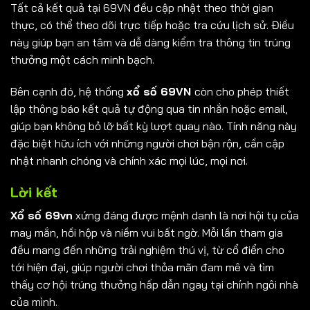
Tất cả kết quả tại 69VN đều cập nhật theo thời gian
thực, có thể theo dõi trực tiếp hoặc tra cứu lịch sử. Điều
này giúp bạn an tâm và dễ dàng kiểm tra thông tin trúng
thưởng một cách minh bạch.
Bên cạnh đó, hệ thống
xổ số 69VN
còn cho phép thiết
lập thông báo kết quả tự động qua tin nhắn hoặc email,
giúp bạn không bỏ lỡ bất kỳ lượt quay nào. Tính năng này
đặc biệt hữu ích với những người chơi bận rộn, cần cập
nhật nhanh chóng và chính xác mọi lúc, mọi nơi.
Lời kết
Xổ số 69vn
xứng đáng được mệnh danh là nơi hội tụ của
may mắn, hồi hộp và niềm vui bất ngờ. Mỗi lần tham gia
đều mang đến những trải nghiệm thú vị, từ cổ điển cho
tới hiện đại, giúp người chơi thỏa mãn đam mê và tìm
thấy cơ hội trúng thưởng hấp dẫn ngay tại chính ngôi nhà
của mình.