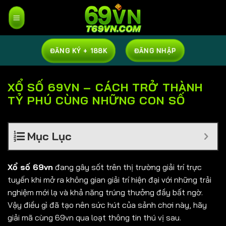
Chuyển
đến
nội
dung
ĐĂNG KÝ + 188K
ĐĂNG NHẬP
XỔ SỐ 69VN – CÁCH TRỞ THÀNH
TỶ PHÚ CÙNG NHỮNG CON SỐ
Mục Lục
Xổ số 69vn
đang gây sốt trên thị trường giải trí trực
tuyến khi mở ra không gian giải trí hiện đại với những trải
nghiệm mới lạ và khả năng trúng thưởng đầy bất ngờ.
Vậy điều gì đã tạo nên sức hút của sảnh chơi này, hãy
giải mã cùng 69vn qua loạt thông tin thú vị sau.