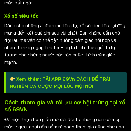
mắn bất ngờ.
Xổ số siêu tốc
Dành cho những ai đam mê tốc độ, xổ số siêu tốc tại đây
mang đến kết quả chỉ sau vài phút. Bạn không cần chờ
đợi lâu mà vẫn có thể tận hưởng cảm giác hồi hộp và
nhận thưởng ngay tức thì. Đây là hình thức giải trí lý
tưởng cho những người bận rộn hoặc thích cảm giác
mạnh.
Xem thêm:
TẢI APP 69Vn CÁCH ĐỂ TRẢI
NGHIỆM CÁ CƯỢC MỌI LÚC MỌI NƠI
Cách tham gia và tối ưu cơ hội trúng tại xổ
số 69VN
Để hiện thực hóa giấc mơ đổi đời từ những con số may
mắn, người chơi cần nắm rõ cách tham gia cũng như các