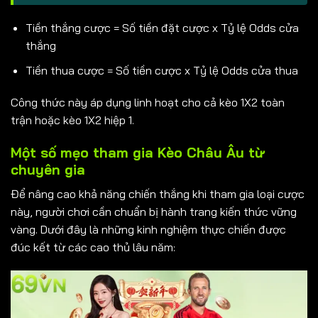
Tiền thắng cược = Số tiền đặt cược x Tỷ lệ Odds cửa
thắng
Tiền thua cược = Số tiền cược x Tỷ lệ Odds cửa thua
Công thức này áp dụng linh hoạt cho cả kèo 1X2 toàn
trận hoặc kèo 1X2 hiệp 1.
Một số mẹo tham gia Kèo Châu Âu từ
chuyên gia
Để nâng cao khả năng chiến thắng khi tham gia loại cược
này, người chơi cần chuẩn bị hành trang kiến thức vững
vàng. Dưới đây là những kinh nghiệm thực chiến được
đúc kết từ các cao thủ lâu năm: