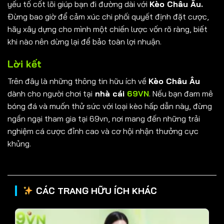
yếu tố cốt lõi giúp bạn đi đường dài với
Kèo Châu Âu.
Đừng bao giờ để cảm xúc chi phối quyết định đặt cược,
hãy xây dựng cho mình một chiến lược vốn rõ ràng, biết
khi nào nên dừng lại để bảo toàn lợi nhuận.
Lời kết
Trên đây là những thông tin hữu ích về
Kèo Châu Âu
dành cho người chơi tại
nhà cái
69VN
. Nếu bạn đam mê
bóng đá và muốn thử sức với loại kèo hấp dẫn này, đừng
ngần ngại tham gia tại 69vn, nơi mang đến những trải
nghiệm cá cược đỉnh cao và cơ hội nhận thưởng cực
khủng.
CÁC TRANG HỮU ÍCH KHÁC