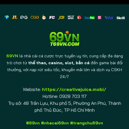
BẮN CÁ 3D – TRẢI NGHIỆM ĐẠI DƯƠNG SỐNG
➤
ĐỘNG TẠI 69VN 2025
XÓC ĐĨA THẦN TÀI – TRẢI NGHIỆM ĐỈNH CAO, SĂN
➤
THƯỞNG LỚN 2025
BẮN CÁ ĂN XU – SĂN THƯỞNG CỰC ĐỈNH, ĐỔI
➤
QUÀ SIÊU NHANH 2025
69VN
là nhà cái cá cược trực tuyến uy tín, cung cấp đa dạng
XỔ SỐ MIỀN NAM SÔI ĐỘNG THẮP SÁNG HY VỌNG
➤
MỖI NGÀY
trò chơi từ
thể thao, casino, slot, bắn cá
đến game bài đổi
thưởng, với nạp rút siêu tốc, khuyến mãi lớn và dịch vụ CSKH
CÁCH TÍNH LÔ ĐỀ CHUẨN XÁC CHO NGƯỜI MỚI
➤
24/7.
BẮT ĐẦU 2025
Website:
https://creativejuice.mobi/
KÈO BÓNG CHÀY THỜI ĐẠI MỚI – BỨT PHÁ GIỚI
➤
Hotline: 0928 703 117
HẠN CÁ CƯỢC 2025
Trụ sở:
48 Trần Lựu, Khu phố 5, Phường An Phú, Thành
phố Thủ Đức, TP Hồ Chí Minh
KÈO CHÂU Á DẪN ĐẦU XU HƯỚNG CÁ CƯỢC THỂ
➤
THAO VIỆT NAM 2025
#69vn #nhacai69vn #trangchu69vn