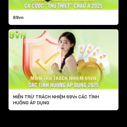
69vn
MIỄN TRỪ TRÁCH NHIỆM 69Vn CÁC TÌNH
HUỐNG ÁP DỤNG