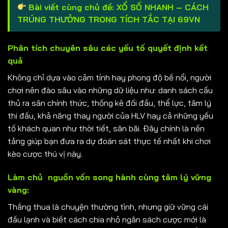
Bài viết cùng chủ đề:
XỔ SỐ NHANH – CÁCH
TRÚNG THƯỞNG TRONG TÍCH TẮC TẠI 69VN
Phân tích chuyên sâu các yếu tố quyết định kết
quả
Không chỉ dựa vào cảm tính hay phong độ bề nổi, người
chơi nên đào sâu vào những dữ liệu như: danh sách cầu
thủ ra sân chính thức, thống kê đối đầu, thể lực, tâm lý
thi đấu, khả năng thay người của HLV hay cả những yếu
tố khách quan như thời tiết, sân bãi. Đây chính là nền
tảng giúp bạn đưa ra dự đoán sát thực tế nhất khi chơi
kèo cược thú vị này.
Làm chủ nguồn vốn song hành cùng tâm lý vững
vàng:
Thắng thua là chuyện thường tình, nhưng giữ vững cái
đầu lạnh và biết cách chia nhỏ ngân sách cược mới là