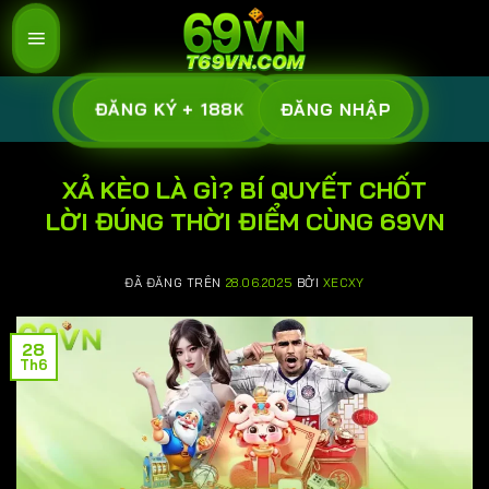
Chuyển
đến
nội
dung
ĐĂNG KÝ + 188K
ĐĂNG NHẬP
XẢ KÈO LÀ GÌ? BÍ QUYẾT CHỐT
LỜI ĐÚNG THỜI ĐIỂM CÙNG 69VN
ĐÃ ĐĂNG TRÊN
28.06.2025
BỞI
XECXY
28
Th6