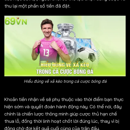
thu lại một phần số tiền đã đặt.
Hiểu đúng về xả kèo trong cá cược bóng đá
Khoản tiền nhận về sẽ phụ thuộc vào thời điểm bạn thực
hiện sớm và quyết đoán hành động này. Có thể nói, đây
chính là chiến lược thông minh giúp cược thủ hạn chế
thua lỗ, đồng thời linh hoạt chốt lời đúng lúc, thay vì bị
động chờ đợi kết quả cuối cùng của trận đấu.