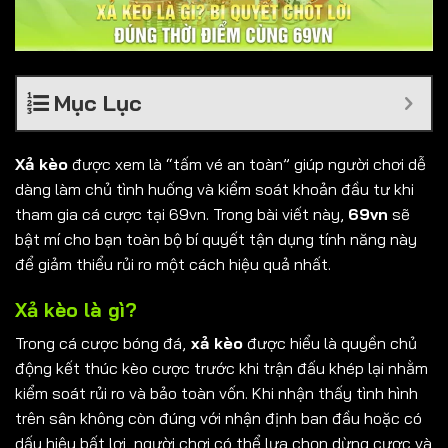
Mục Lục
Xả kèo
được xem là “tấm vé an toàn” giúp người chơi dễ
dàng làm chủ tình huống và kiểm soát khoản đầu tư khi
tham gia cá cược tại 69vn. Trong bài viết này,
69vn
sẽ
bật mí cho bạn toàn bộ bí quyết tận dụng tính năng này
để giảm thiểu rủi ro một cách hiệu quả nhất.
Xả kèo là gì?
Trong cá cược bóng đá,
xả kèo
được hiểu là quyền chủ
động kết thúc kèo cược trước khi trận đấu khép lại nhằm
kiểm soát rủi ro và bảo toàn vốn. Khi nhận thấy tình hình
trên sân không còn đúng với nhận định ban đầu hoặc có
dấu hiệu bất lợi, người chơi có thể lựa chọn dừng cược và