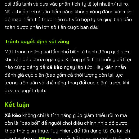
cái đầu lạnh và dựa vào phân tích tỷ lệ lợi nhuận/ rủi ro.
Nếu khoản lợi nhuận tiềm năng không xứng đáng với mức
độ mạo hiểm thì thực hiện rút vốn hợp lý sẽ giúp bạn bảo
toàn được phần lớn số tiền cược ban đầu.
Tránh quyết định vội vàng
Một trong những sai lầm phổ biến là hành động quá sớm
khi trận đấu chưa ngã ngũ. Không phải tình huống bất lợi
nào cũng đáng để
xả kèo
ngay lập tức. Hãy kiên nhẫn
đánh giá cục diện (bao gồm cả thời lượng còn lại, lực
lượng trên sân và khả năng thay đổi cục diện) trước khi
đưa ra quyết định.
Kết luận
Xả kèo
không chỉ là tính năng giúp giảm thiểu rủi ro mà
còn là “bảo bối” để người chơi điều chỉnh nhịp độ cược
theo thời gian thực. Tuy nhiên, để tận dụng tối đa lợi ích
này tại nhà cái
69vn
, bạn cần kết hợp giữa kiến thức và