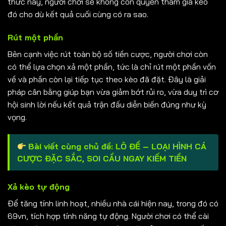
thức này, người chơi sẽ không còn quyền tham gia kèo
đó cho dù kết quả cuối cùng có ra sao.
Rút một phần
Bên cạnh việc rút toàn bộ số tiền cược, người chơi còn
có thể lựa chọn xả một phần, tức là chỉ rút một phần vốn
về và phần còn lại tiếp tục theo kèo đã đặt. Đây là giải
pháp cân bằng giúp bạn vừa giảm bớt rủi ro, vừa duy trì cơ
hội sinh lời nếu kết quả trận đấu diễn biến đúng như kỳ
vọng.
Bài viết cùng chủ đề:
LÔ ĐỀ – LOẠI HÌNH CÁ
CƯỢC ĐẶC SẮC, SOI CẦU NGAY KIẾM TIỀN
Xả kèo tự động
Để tăng tính linh hoạt, nhiều nhà cái hiện nay, trong đó có
69vn, tích hợp tính năng tự động. Người chơi có thể cài