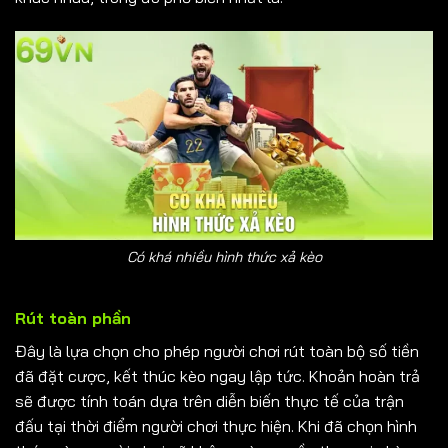
Có khá nhiều hình thức xả kèo
Rút toàn phần
Đây là lựa chọn cho phép người chơi rút toàn bộ số tiền
đã đặt cược, kết thúc kèo ngay lập tức. Khoản hoàn trả
sẽ được tính toán dựa trên diễn biến thực tế của trận
đấu tại thời điểm người chơi thực hiện. Khi đã chọn hình