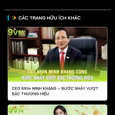
CÁC TRANG HỮU ÍCH KHÁC
CEO 69Vn MINH KHANG – BƯỚC NHẢY VƯỢT
BẬC THƯƠNG HIỆU