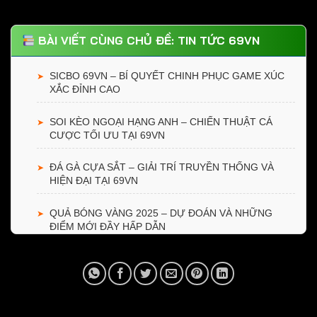
BÀI VIẾT CÙNG CHỦ ĐỀ:
TIN TỨC 69VN
SICBO 69VN – BÍ QUYẾT CHINH PHỤC GAME XÚC
➤
XẮC ĐỈNH CAO
SOI KÈO NGOẠI HẠNG ANH – CHIẾN THUẬT CÁ
➤
CƯỢC TỐI ƯU TẠI 69VN
ĐÁ GÀ CỰA SẮT – GIẢI TRÍ TRUYỀN THỐNG VÀ
➤
HIỆN ĐẠI TẠI 69VN
QUẢ BÓNG VÀNG 2025 – DỰ ĐOÁN VÀ NHỮNG
➤
ĐIỂM MỚI ĐẦY HẤP DẪN
KHÁM PHÁ TOÀN DIỆN KÈO CHẤP ĐỒNG BANH
➤
CÙNG 69VN
BẮN CÁ ICA – TRÒ CHƠI SĂN CÁ THỰC TẾ NHẤT
➤