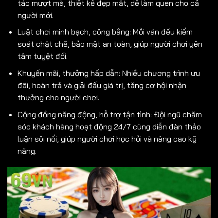
tác mượt mà, thiết kế đẹp mắt, dễ làm quen cho cả
người mới.
Luật chơi minh bạch, công bằng: Mỗi ván đều kiểm
soát chặt chẽ, bảo mật an toàn, giúp người chơi yên
tâm tuyệt đối.
Khuyến mãi, thưởng hấp dẫn: Nhiều chương trình ưu
đãi, hoàn trả và giải đấu giá trị, tăng cơ hội nhận
thưởng cho người chơi.
Cộng đồng năng động, hỗ trợ tận tình: Đội ngũ chăm
sóc khách hàng hoạt động 24/7 cùng diễn đàn thảo
luận sôi nổi, giúp người chơi học hỏi và nâng cao kỹ
năng.