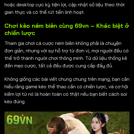
hoặc desktop cực kỳ tiện lợi, cập nhật số liệu theo thời
gian thực và có thể rút tiền linh hoạt.
Chơi kèo ném biên cùng 69vn – Khác biệt ở
chiến lược
Tham gia chơi cá cược ném biên không phải là chuyện
đơn giản, nhưng với sự hỗ trợ từ đơn vị, mọi người đều có
thể trở thành người chơi thông minh. Từ dữ liệu thống kê
đến mẹo cược, tất cả đều được cung cấp đầy đủ.
Không giống các bài viết chung chung trên mạng, bạn cần
hiểu rằng game kèo thể thao cần có chiến lược, và cơ hội
kiếm lợi từ nó là hoàn toàn có thật nếu bạn biết cách soi
kèo đúng.