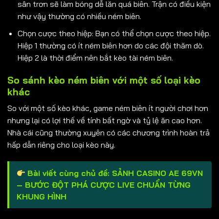
sân trơn sẽ làm bóng dễ lăn quá biên. Trận có điều kiện
như vậy thường có nhiều ném biên.
Chọn cược theo hiệp:
Bạn có thể chọn cược theo hiệp.
Hiệp 1 thường có ít ném biên hơn do các đội thăm dò.
Hiệp 2 là thời điểm nên bắt kèo tài ném biên.
So sánh kèo ném biên với một số loại kèo
khác
So với một số kèo khác, game ném biên ít người chơi hơn
nhưng lại có lợi thế về tính bất ngờ và tỷ lệ ăn cao hơn.
Nhà cái cũng thường xuyên có các chương trình hoàn trả
hấp dẫn riêng cho loại kèo này.
Bài viết cùng chủ đề:
SẢNH CASINO AE 69VN
– BƯỚC ĐỘT PHÁ CƯỢC LIVE CHUẨN TỪNG
KHUNG HÌNH