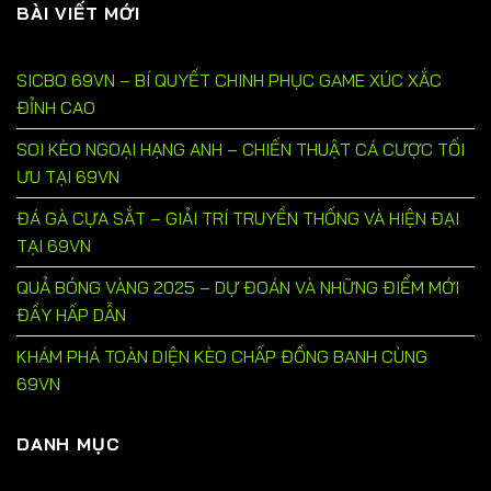
BÀI VIẾT MỚI
SẢNH CASINO AE 69VN – BƯỚC ĐỘT PHÁ CƯỢC
➤
LIVE CHUẨN TỪNG KHUNG HÌNH
SICBO 69VN – BÍ QUYẾT CHINH PHỤC GAME XÚC XẮC
ĐỈNH CAO
TIN ĐỒN 69VN LỪA ĐẢO – SỰ THẬT CÓ ĐÚNG NHƯ
➤
LỜI ĐỒN NĂM 2025?
SOI KÈO NGOẠI HẠNG ANH – CHIẾN THUẬT CÁ CƯỢC TỐI
ƯU TẠI 69VN
KÈO PHẠT GÓC LÀ GÌ? HƯỚNG DẪN BẮT CHUẨN
➤
TẠI 69VN NĂM 2025
ĐÁ GÀ CỰA SẮT – GIẢI TRÍ TRUYỀN THỐNG VÀ HIỆN ĐẠI
TẠI 69VN
SẢNH JILI BẮN CÁ 69VN – TRẢI NGHIỆM SĂN
➤
THƯỞNG CỰC ĐÃ
QUẢ BÓNG VÀNG 2025 – DỰ ĐOÁN VÀ NHỮNG ĐIỂM MỚI
ĐẦY HẤP DẪN
NẰM MƠ THẤY CHÓ – GIẢI MÃ ĐIỀM BÁO & CON
➤
SỐ MAY MẮN 2025
KHÁM PHÁ TOÀN DIỆN KÈO CHẤP ĐỒNG BANH CÙNG
69VN
DÀN ĐỀ 20 SỐ – KINH NGHIỆM CHƠI LÔ ĐỀ HIỆN
➤
ĐẠI CHO BẠN 2025
DANH MỤC
LUẬT CHƠI BÓNG BÀN – CẨM NANG CHUẨN CHO
➤
NGƯỜI MỚI 2025