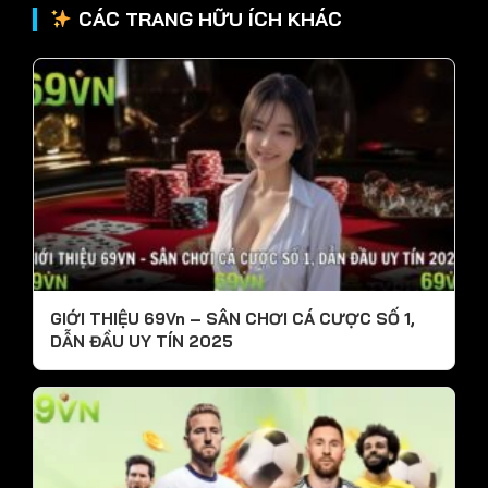
CÁC TRANG HỮU ÍCH KHÁC
GIỚI THIỆU 69Vn – SÂN CHƠI CÁ CƯỢC SỐ 1,
DẪN ĐẦU UY TÍN 2025